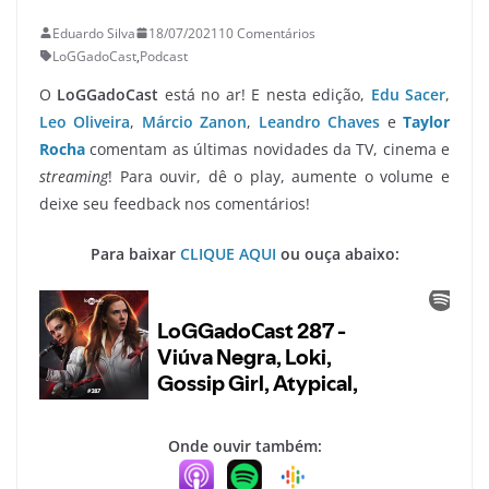
Eduardo Silva
18/07/2021
10 Comentários
LoGGadoCast
,
Podcast
O
LoGGadoCast
está no ar! E nesta edição,
Edu Sacer
,
Leo Oliveira
,
Márcio Zanon
,
Leandro Chaves
e
Taylor
Rocha
comentam as últimas novidades da TV, cinema e
streaming
! Para ouvir, dê o play, aumente o volume e
deixe seu feedback nos comentários!
Para baixar
CLIQUE AQUI
ou ouça abaixo:
Onde ouvir também: