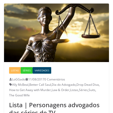
LISTAS
SÉRIES
VARIEDADES
LoGGado
11/08/2017
0 Comentários
Ally McBeal
,
Better Call Saul
,
Dia do Advogado
,
Drop Dead Diva
,
How to Get Away with Murder
,
Law & Order
,
Listas
,
Séries
,
Suits
,
The Good Wife
Lista | Personagens advogados
das séries de TV