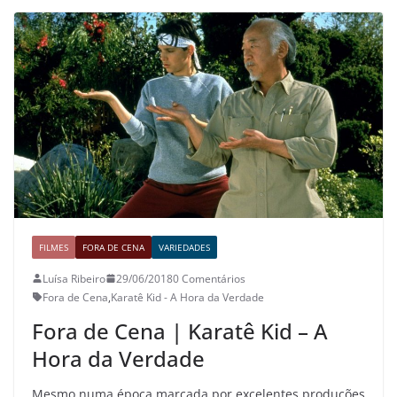
FILMES
FORA DE CENA
VARIEDADES
Luísa Ribeiro
29/06/2018
0 Comentários
Fora de Cena
,
Karatê Kid - A Hora da Verdade
Fora de Cena | Karatê Kid – A
Hora da Verdade
Mesmo numa época marcada por excelentes produções