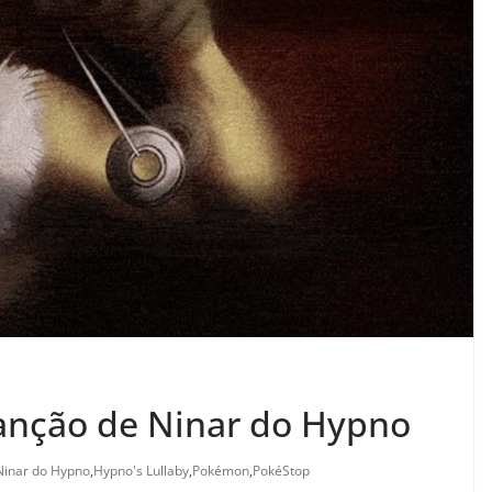
anção de Ninar do Hypno
Ninar do Hypno
,
Hypno's Lullaby
,
Pokémon
,
PokéStop