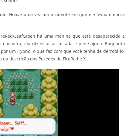
us sonhos.
ulo. Houve uma vez um incidente em que ele levou embora
ireRed/LeafGreen há uma menina que está desaparecida e
 encontra, ela diz estar assustada e pede ajuda. Enquanto
 por um Hypno, o que faz com que você tenha de derrotá-lo.
a na descrição das Pokédex de FireRed e X.