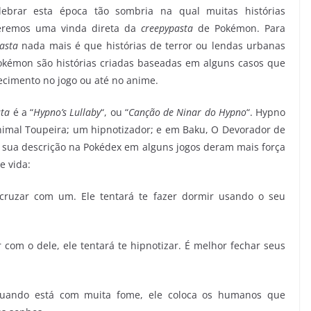
brar esta época tão sombria na qual muitas histórias
remos uma vinda direta da
creepypasta
de Pokémon. Para
asta
nada mais é que histórias de terror ou lendas urbanas
Pokémon são histórias criadas baseadas em alguns casos que
ecimento no jogo ou até no anime.
sta
é a “
Hypno’s Lullaby
“, ou “
Canção de Ninar do Hypno
“. Hypno
imal Toupeira; um hipnotizador; e em Baku, O Devorador de
 sua descrição na Pokédex em alguns jogos deram mais força
e vida:
cruzar com um. Ele tentará te fazer dormir usando o seu
r com o dele, ele tentará te hipnotizar. É melhor fechar seus
ando está com muita fome, ele coloca os humanos que