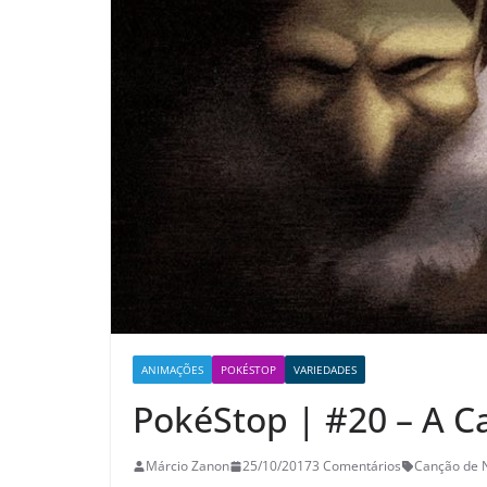
ANIMAÇÕES
POKÉSTOP
VARIEDADES
PokéStop | #20 – A C
Márcio Zanon
25/10/2017
3 Comentários
Canção de 