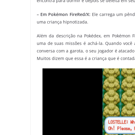
encontra para dormir e depois se deleita em se
– Em Pokémon FireRed/X:
Ele carrega um pênd
uma criança hipnotizada.
Além da descrição na Pokédex, em Pokémon F
uma de suas missões é achá-la. Quando você a
conversa com a garota, o seu jogador é atacado
Muitos dizem que essa é a criança que é contad