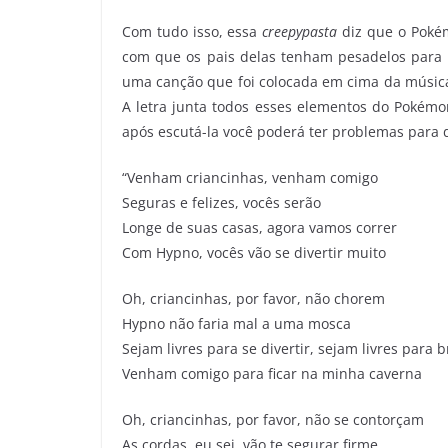
Com tudo isso, essa
creepypasta
diz que o Pokém
com que os pais delas tenham pesadelos para 
uma canção que foi colocada em cima da música 
A letra junta todos esses elementos do Pokémo
após escutá-la você poderá ter problemas para d
“Venham criancinhas, venham comigo
Seguras e felizes, vocês serão
Longe de suas casas, agora vamos correr
Com Hypno, vocês vão se divertir muito
Oh, criancinhas, por favor, não chorem
Hypno não faria mal a uma mosca
Sejam livres para se divertir, sejam livres para b
Venham comigo para ficar na minha caverna
Oh, criancinhas, por favor, não se contorçam
As cordas, eu sei, vão te segurar firme