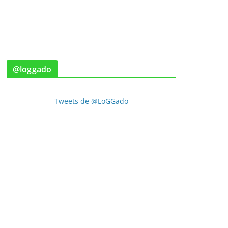
@loggado
Tweets de @LoGGado