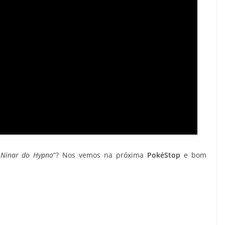
 Ninar do Hypno
“? Nos vemos na próxima
PokéStop
e bom