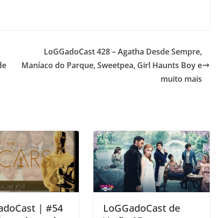
LoGGadoCast 428 – Agatha Desde Sempre,
de
Maníaco do Parque, Sweetpea, Girl Haunts Boy e
muito mais
doCast | #54
LoGGadoCast de