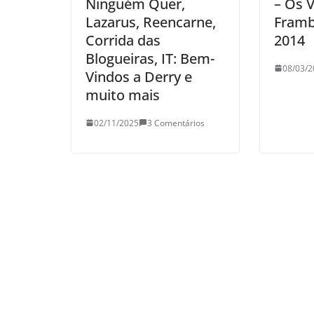
Ninguém Quer,
– Os 
Lazarus, Reencarne,
Framb
Corrida das
2014
Blogueiras, IT: Bem-
08/03/2
Vindos a Derry e
muito mais
02/11/2025
3 Comentários