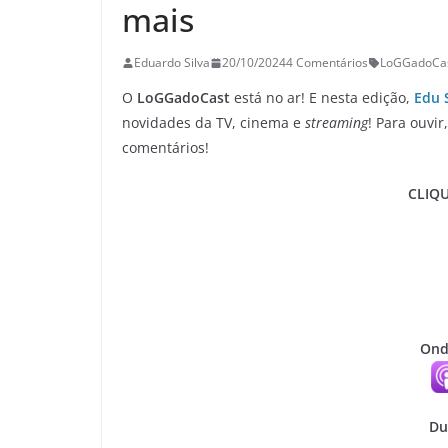
mais
Eduardo Silva
20/10/2024
4 Comentários
LoGGadoCa
O
LoGGadoCast
está no ar! E nesta edição,
Edu 
novidades da TV, cinema e
streaming
! Para ouvi
comentários!
CLIQU
Ond
Du