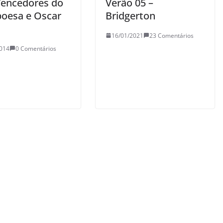
Vencedores do
Verão 05 –
oesa e Oscar
Bridgerton
16/01/2021
23 Comentários
014
0 Comentários