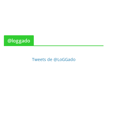
@loggado
Tweets de @LoGGado