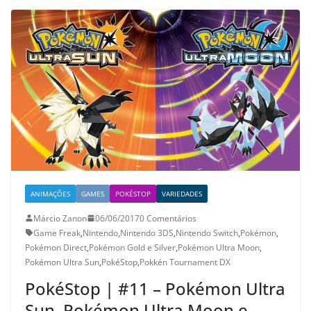
ANIMAÇÕES
GAMES
POKÉSTOP
VARIEDADES
Márcio Zanon
06/06/2017
0 Comentários
Game Freak
,
Nintendo
,
Nintendo 3DS
,
Nintendo Switch
,
Pokémon
,
Pokémon Direct
,
Pokémon Gold e Silver
,
Pokémon Ultra Moon
,
Pokémon Ultra Sun
,
PokéStop
,
Pokkén Tournament DX
PokéStop | #11 – Pokémon Ultra
Sun, Pokémon Ultra Moon e