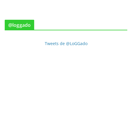
@loggado
Tweets de @LoGGado