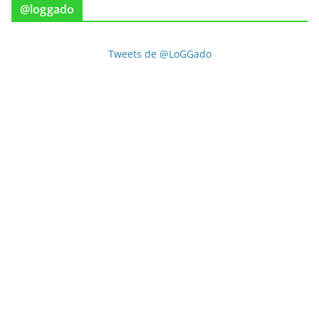
@loggado
Tweets de @LoGGado