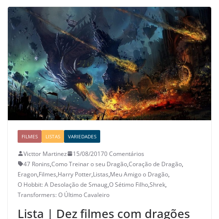
FILMES
LISTAS
VARIEDADES
Victtor Martinez
15/08/2017
0 Comentários
47 Ronins
,
Como Treinar o seu Dragão
,
Coração de Dragão
,
Eragon
,
Filmes
,
Harry Potter
,
Listas
,
Meu Amigo o Dragão
,
O Hobbit: A Desolação de Smaug
,
O Sétimo Filho
,
Shrek
,
Transformers: O Último Cavaleiro
Lista | Dez filmes com dragões