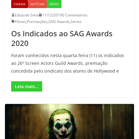
CINEMA
NOTÍCIAS
SÉRIES
Eduardo Silva
11/12/2019
0 Comentários
Filmes
,
Premiações
,
SAG Awards
,
Séries
Os Indicados ao SAG Awards
2020
Foram conhecidos nesta quarta-feira (11) os indicados
ao 26º Screen Actors Guild Awards, premiação
concedida pelo sindicato dos atores de Hollywood e
Leia mais...