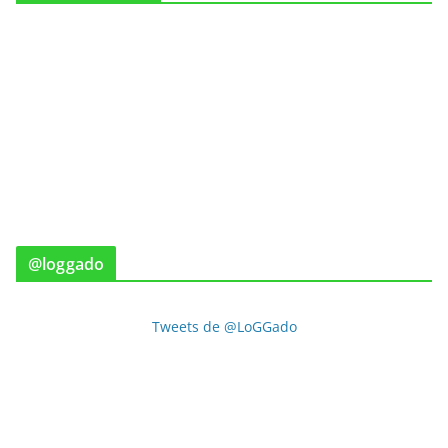
@loggado
Tweets de @LoGGado