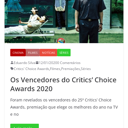
CINEMA
FILMES
NOTÍCIAS
SÉRIES
Eduardo Silva
12/01/2020
0 Comentários
Critics' Choice Awards
,
Filmes
,
Premiações
,
Séries
Os Vencedores do Critics’ Choice
Awards 2020
Foram revelados os vencedores do 25º Critics’ Choice
Awards, premiação que elege os melhores do ano na TV
e no