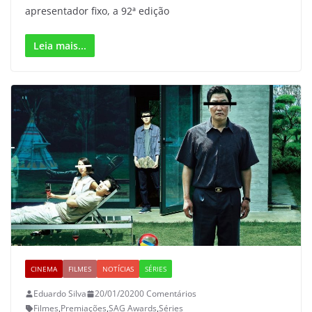
apresentador fixo, a 92ª edição
Leia mais...
CINEMA
FILMES
NOTÍCIAS
SÉRIES
Eduardo Silva
20/01/2020
0 Comentários
Filmes
,
Premiações
,
SAG Awards
,
Séries