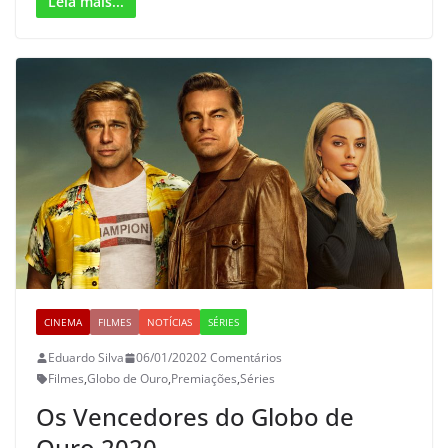
Leia mais...
CINEMA
FILMES
NOTÍCIAS
SÉRIES
Eduardo Silva
06/01/2020
2 Comentários
Filmes
,
Globo de Ouro
,
Premiações
,
Séries
Os Vencedores do Globo de
Ouro 2020