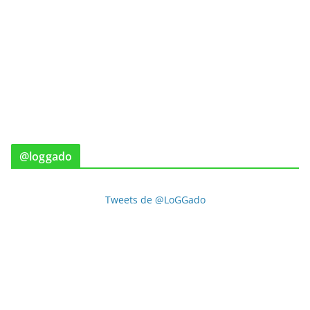
@loggado
Tweets de @LoGGado