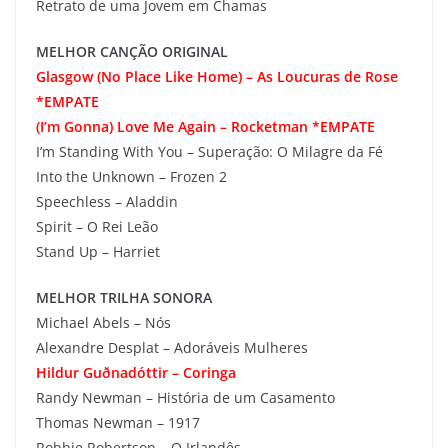
Retrato de uma Jovem em Chamas
MELHOR CANÇÃO ORIGINAL
Glasgow (No Place Like Home) – As Loucuras de Rose
*EMPATE
(I’m Gonna) Love Me Again – Rocketman *EMPATE
I’m Standing With You – Superação: O Milagre da Fé
Into the Unknown – Frozen 2
Speechless – Aladdin
Spirit – O Rei Leão
Stand Up – Harriet
MELHOR TRILHA SONORA
Michael Abels – Nós
Alexandre Desplat – Adoráveis Mulheres
Hildur Guðnadóttir – Coringa
Randy Newman – História de um Casamento
Thomas Newman – 1917
Robbie Robertson – O Irlandês