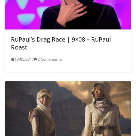
RuPaul’s Drag Race | 9×08 – RuPaul
Roast
13/05/2017
2 Comentários