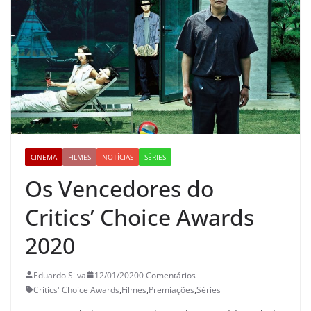
CINEMA
FILMES
NOTÍCIAS
SÉRIES
Os Vencedores do
Critics’ Choice Awards
2020
Eduardo Silva
12/01/2020
0 Comentários
Critics' Choice Awards
,
Filmes
,
Premiações
,
Séries