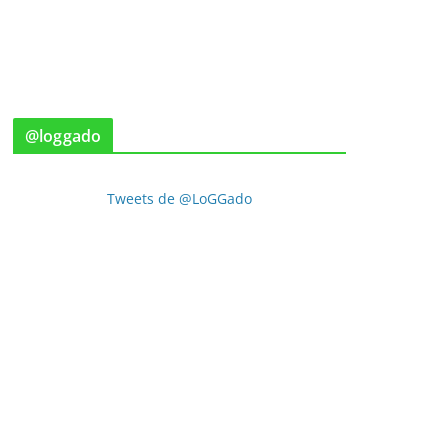
@loggado
Tweets de @LoGGado