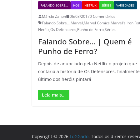
FALANDO SOBRE...
HQS
NETFLIX
SÉRIES
VARIEDADES
Márcio Zanon
06/03/2017
0 Comentários
Falando Sobre...
,
Marvel
,
Marvel Comics
,
Marvel's Iron Fis
Netflix
,
Os Defensores
,
Punho de Ferro
,
Séries
Falando Sobre… | Quem é
Punho de Ferro?
Depois de anunciado pela Netflix o projeto que
contaria a história de Os Defensores, finalmente
último dos heróis pintará
Leia mais...
Copyright © 2026
LoGGado
. Todos os direitos reser