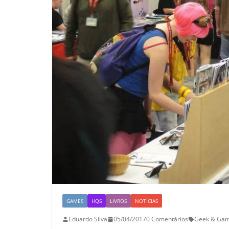
GAMES
HQS
LIVROS
NOTÍCIAS
Eduardo Silva
05/04/2017
0 Comentários
Geek & Game