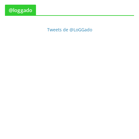
@loggado
Tweets de @LoGGado