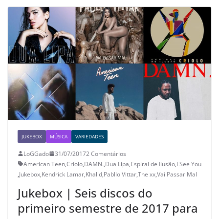
JUKEBOX
MÚSICA
VARIEDADES
LoGGado
31/07/2017
2 Comentários
American Teen
,
Criolo
,
DAMN.
,
Dua Lipa
,
Espiral de Ilusão
,
I See You
,
Jukebox
,
Kendrick Lamar
,
Khalid
,
Pabllo Vittar
,
The xx
,
Vai Passar Mal
Jukebox | Seis discos do
primeiro semestre de 2017 para