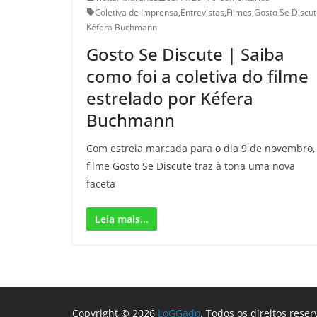
Coletiva de Imprensa
,
Entrevistas
,
Filmes
,
Gosto Se Discu
Kéfera Buchmann
Gosto Se Discute | Saiba
como foi a coletiva do filme
estrelado por Kéfera
Buchmann
Com estreia marcada para o dia 9 de novembro,
filme Gosto Se Discute traz à tona uma nova
faceta
Leia mais...
Copyright © 2026
LoGGado
. Todos os direitos reser