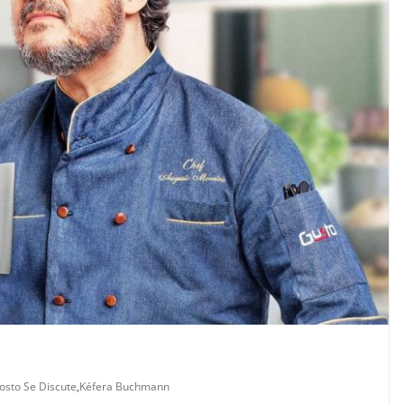
osto Se Discute
,
Kéfera Buchmann