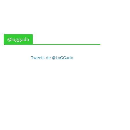
@loggado
Tweets de @LoGGado