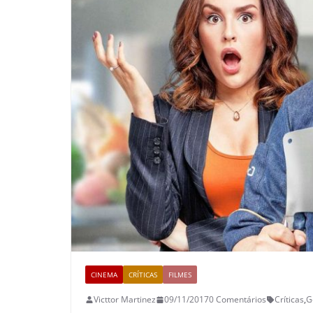
CINEMA
CRÍTICAS
FILMES
Victtor Martinez
09/11/2017
0 Comentários
Críticas
,
G