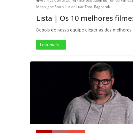
Atômica
,
Corra!
,
Dunkirk
,
Estrelas Além do Tempo
,
Filmes
,
Moonlight: Sob a Luz do Luar
,
Thor: Ragnarok
Lista | Os 10 melhores film
Depois de nossa equipe eleger as dez melhores n
Leia mais...