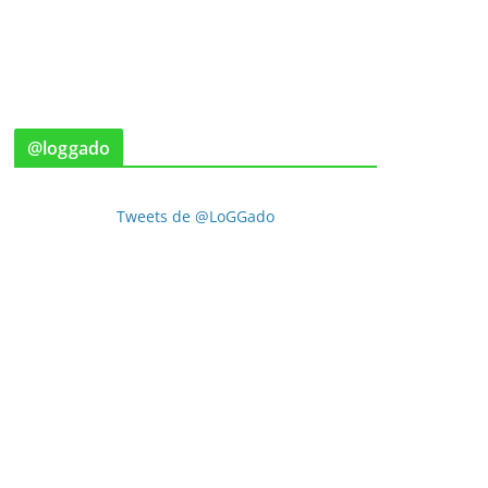
@loggado
Tweets de @LoGGado