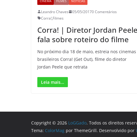
CINEMA
FILMES
NOTÍCIAS
Leandro Chaves
05/05/2017
0 Comentários
Corra!
,
Filmes
Corra! | Diretor Jordan Peel
fala sobre roteiro do filme
No próximo dia 18 de maio, estreia nos cinemas
brasileiros Corra! (Get Out), filme do diretor
Jordan Peele que retrata
Leia mais...
Copyright © 2026
LoGGado
. Todos os direitos reser
Tema:
ColorMag
por ThemeGrill. Desenvolvido por