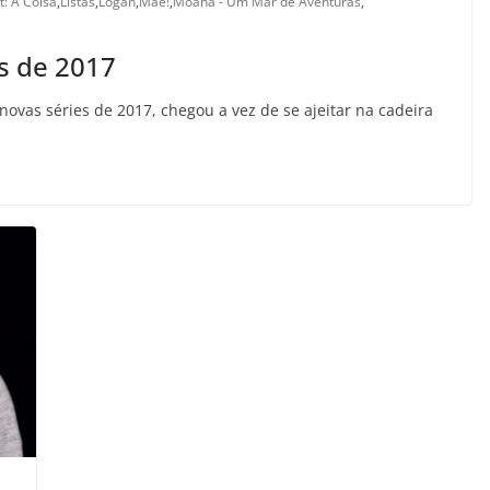
It: A Coisa
,
Listas
,
Logan
,
Mãe!
,
Moana - Um Mar de Aventuras
,
es de 2017
ovas séries de 2017, chegou a vez de se ajeitar na cadeira