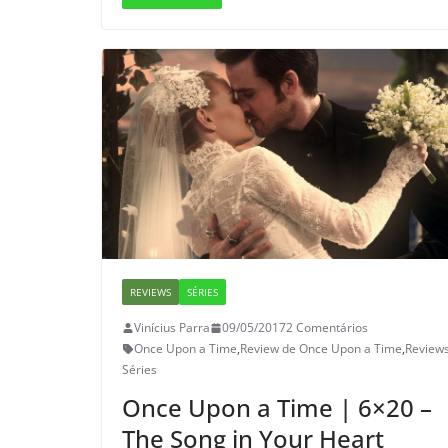
REVIEWS
SÉRIES
Vinícius Parra
09/05/2017
2 Comentários
Once Upon a Time
,
Review de Once Upon a Time
,
Review
Séries
Once Upon a Time | 6×20 –
The Song in Your Heart