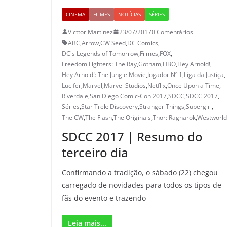
CINEMA
FILMES
NOTÍCIAS
SÉRIES
Victtor Martinez
23/07/2017
0 Comentários
ABC
,
Arrow
,
CW Seed
,
DC Comics
,
DC's Legends of Tomorrow
,
Filmes
,
FOX
,
Freedom Fighters: The Ray
,
Gotham
,
HBO
,
Hey Arnold!
,
Hey Arnold!: The Jungle Movie
,
Jogador Nº 1
,
Liga da Justiça
,
Lucifer
,
Marvel
,
Marvel Studios
,
Netflix
,
Once Upon a Time
,
Riverdale
,
San Diego Comic-Con 2017
,
SDCC
,
SDCC 2017
,
Séries
,
Star Trek: Discovery
,
Stranger Things
,
Supergirl
,
The CW
,
The Flash
,
The Originals
,
Thor: Ragnarok
,
Westworld
SDCC 2017 | Resumo do
terceiro dia
Confirmando a tradição, o sábado (22) chegou
carregado de novidades para todos os tipos de
fãs do evento e trazendo
Leia mais...