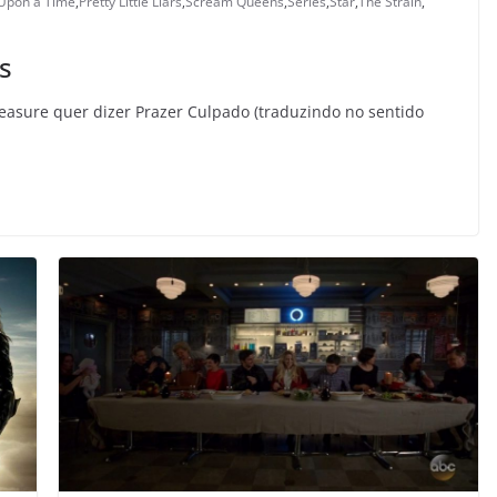
Upon a Time
,
Pretty Little Liars
,
Scream Queens
,
Séries
,
Star
,
The Strain
,
es
leasure quer dizer Prazer Culpado (traduzindo no sentido