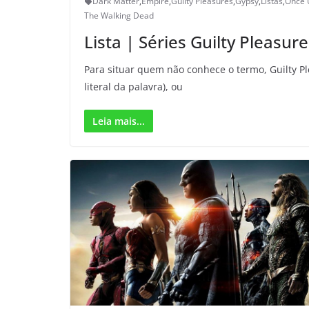
Dark Matter
,
Empire
,
Guilty Pleasures
,
Gypsy
,
Listas
,
Once 
The Walking Dead
Lista | Séries Guilty Pleasur
Para situar quem não conhece o termo, Guilty P
literal da palavra), ou
Leia mais...