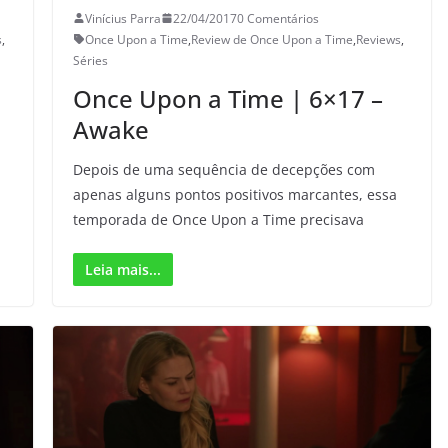
Vinícius Parra
22/04/2017
0 Comentários
s
,
Once Upon a Time
,
Review de Once Upon a Time
,
Reviews
,
Séries
Once Upon a Time | 6×17 –
Awake
Depois de uma sequência de decepções com
apenas alguns pontos positivos marcantes, essa
temporada de Once Upon a Time precisava
Leia mais...