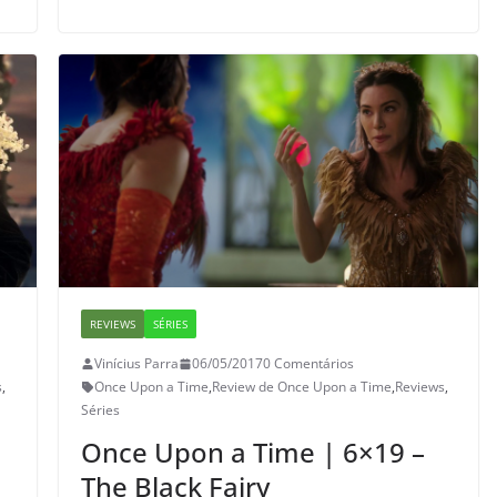
REVIEWS
SÉRIES
Vinícius Parra
06/05/2017
0 Comentários
s
,
Once Upon a Time
,
Review de Once Upon a Time
,
Reviews
,
Séries
Once Upon a Time | 6×19 –
The Black Fairy