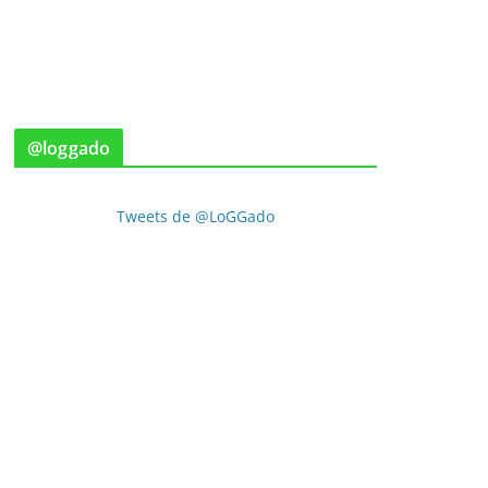
@loggado
Tweets de @LoGGado