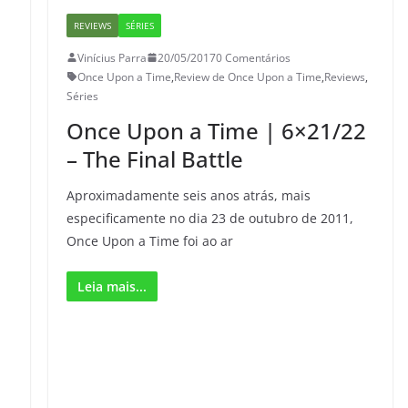
REVIEWS
SÉRIES
Vinícius Parra
20/05/2017
0 Comentários
Once Upon a Time
,
Review de Once Upon a Time
,
Reviews
,
Séries
Once Upon a Time | 6×21/22
– The Final Battle
Aproximadamente seis anos atrás, mais
especificamente no dia 23 de outubro de 2011,
Once Upon a Time foi ao ar
Leia mais...