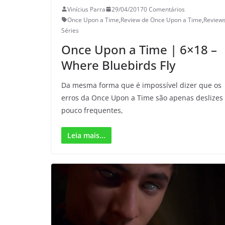
Vinícius Parra
29/04/2017
0 Comentários
Once Upon a Time
,
Review de Once Upon a Time
,
Review
Séries
Once Upon a Time | 6×18 –
Where Bluebirds Fly
Da mesma forma que é impossível dizer que os
erros da Once Upon a Time são apenas deslizes
pouco frequentes,
Leia mais...