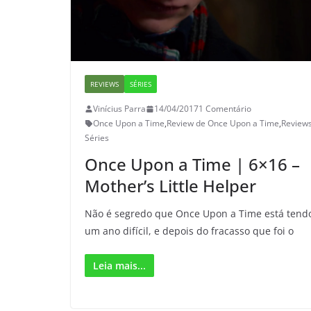
REVIEWS
SÉRIES
Vinícius Parra
14/04/2017
1 Comentário
Once Upon a Time
,
Review de Once Upon a Time
,
Review
Séries
Once Upon a Time | 6×16 –
Mother’s Little Helper
Não é segredo que Once Upon a Time está tend
um ano difícil, e depois do fracasso que foi o
Leia mais...