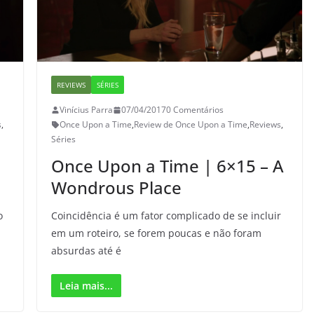
REVIEWS
SÉRIES
Vinícius Parra
07/04/2017
0 Comentários
s
,
Once Upon a Time
,
Review de Once Upon a Time
,
Reviews
,
Séries
Once Upon a Time | 6×15 – A
Wondrous Place
o
Coincidência é um fator complicado de se incluir
em um roteiro, se forem poucas e não foram
absurdas até é
Leia mais...